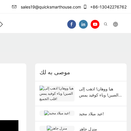
sales19@quicksmarthouse.com
+86-13042276762
فيديو
موصى به لك
هيا ووهان! اذهب إلى
الصين! وباء كوفيد يمس
قلب الجميع!
عيد ميلاد مجيد!
منزل جاهز