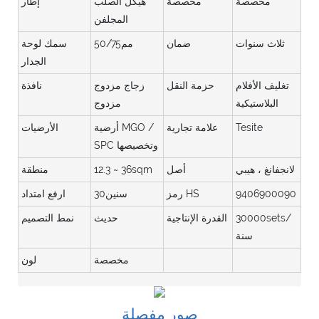
مخصصة
مخصصة
هيكل الصلب
إطار
المجلفن
ثلاث سنوات
ضمان
مم50/75
سمك لوحة
الجدار
تغليف الأفلام
حزمة النقل
زجاج مزدوج
نافذة
البلاستيكية
مزدوج
Tesite
علامة تجارية
أرضية MGO /
الأرضيات
SPC وتخصيصها
لانجفانغ ، هيبي
أصل
12.3 ~ 36sqm
منطقة
9406900090
رمز HS
سنين30
ارفع امتداد
30000sets/
القدرة الإنتاجية
حديث
نمط التصميم
سنة
مخصصة
لون
صور مفصلة