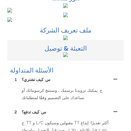
ملف تعريف الشركة
التعبئة & توصيل
الأسئلة المتداولة
س: كيف تشتري؟
1
ج: يمكنك تزويدنا برسمك ، وسننتج كرسوماتك أو
نساعدك على التصميم وفقًا لمتطلباتك.
س: كيف تدفع؟
2
ج: TT و L/C مقبولين وسيكون TT أكثر تقديرًا. إيداع
40 ٪ قبل الإنتاج ، 70 ٪ رصيد قبل التحميل بواسطة