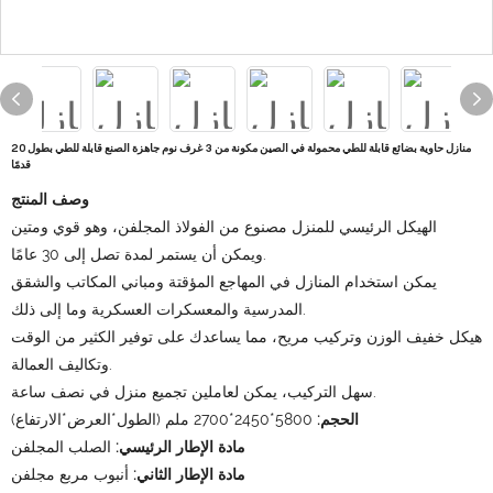
منازل حاوية بضائع قابلة للطي محمولة في الصين مكونة من 3 غرف نوم جاهزة الصنع قابلة للطي بطول 20
قدمًا
وصف المنتج
الهيكل الرئيسي للمنزل مصنوع من الفولاذ المجلفن، وهو قوي ومتين
ويمكن أن يستمر لمدة تصل إلى 30 عامًا.
يمكن استخدام المنازل في المهاجع المؤقتة ومباني المكاتب والشقق
المدرسية والمعسكرات العسكرية وما إلى ذلك.
هيكل خفيف الوزن وتركيب مريح، مما يساعدك على توفير الكثير من الوقت
وتكاليف العمالة.
سهل التركيب، يمكن لعاملين تجميع منزل في نصف ساعة.
الحجم:
5800*2450*2700 ملم (الطول*العرض*الارتفاع)
مادة الإطار الرئيسي:
الصلب المجلفن
مادة الإطار الثاني:
أنبوب مربع مجلفن