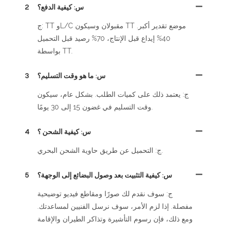
س: كيفية الدفع؟
2
ج: TT وL/C مقبولان وسيكون TT موضع تقدير أكبر.
40% إيداع قبل الإنتاج، 70% رصيد قبل التحميل
بواسطة TT.
س: ما هو وقت التسليم؟
3
ج: يعتمد ذلك على كميات الطلب. بشكل عام، سيكون
وقت التسليم في غضون 15 إلى 30 يومًا.
س: كيفية الشحن ؟
4
ج: التحميل عن طريق حاوية الشحن البحري.
س: كيفية التثبيت بعد وصول البضائع إلى الوجهة؟
5
ج: سوف نقدم لك صورًا ومقاطع فيديو توضيحية
مفصلة. إذا لزم الأمر، سوف نرسل الفنيين لمساعدتك.
ومع ذلك، فإن رسوم التأشيرة وتذاكر الطيران والإقامة