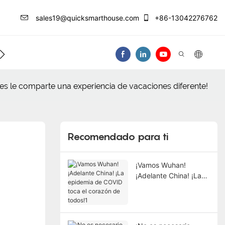
sales19@quicksmarthouse.com
+86-13042276762
 De Información
Contáctenos
Video
tes le comparte una experiencia de vacaciones diferente!
Recomendado para ti
¡Vamos Wuhan!
¡Adelante China! ¡La
epidemia de COVID
toca el corazón de
todos!1