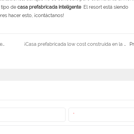
 tipo de
casa prefabricada inteligente
El resort está siendo
res hacer esto, ¡contáctanos!
¡Esta casa prefabricada de bajo costo se le puede entregar completamente ensamblada!
¡Casa prefabricada low cost construida en la montaña!
P
Email