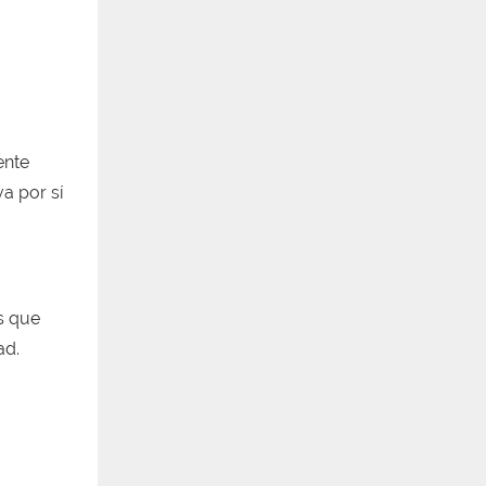
ente
va por sí
as que
ad.