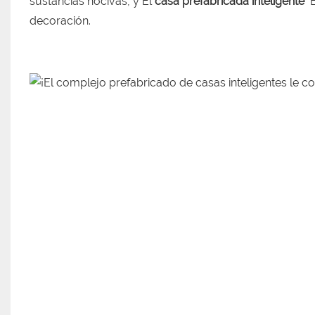
sustancias nocivas, y El
casa prefabricada inteligente
E
decoración.