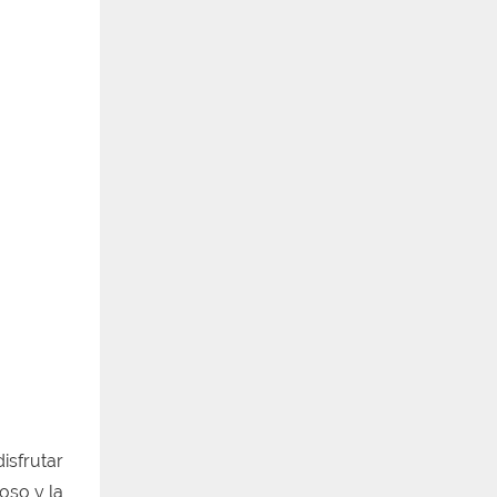
isfrutar
oso y la