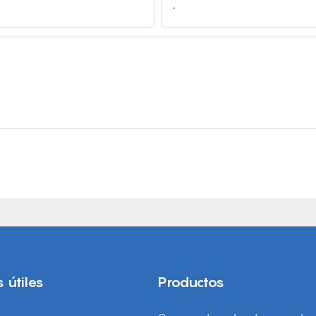
Email
 útiles
Productos