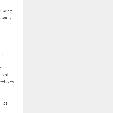
acero y
dear, y
as
o.
ta si
 techo es
í las