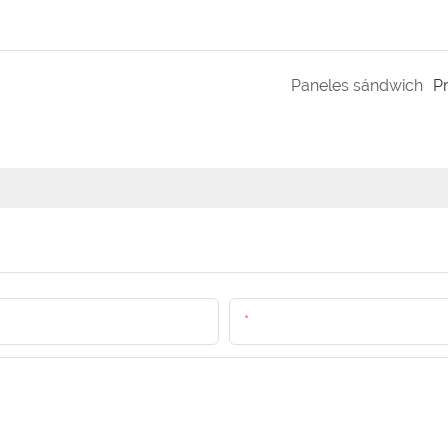
Paneles sándwich
P
Email