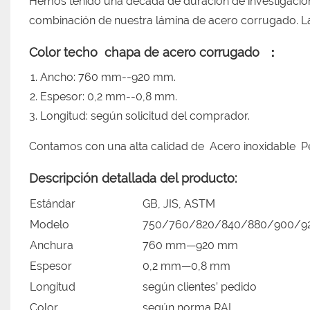
Hemos tenido una década de duración de investigación
combinación de nuestra lámina de acero corrugado. Las
Color techo
chapa de acero corrugado
：
Ancho: 760 mm--920 mm.
Espesor: 0,2 mm--0,8 mm.
Longitud: según solicitud del comprador.
Contamos con una alta calidad de
Acero inoxidable
Pe
Descripción detallada del producto:
Estándar
GB, JIS, ASTM
Modelo
750/760/820/840/880/900/9
Anchura
760 mm—920 mm
Espesor
0,2 mm—0,8 mm
Longitud
según clientes’ pedido
Color
según norma RAL