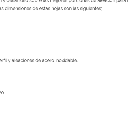
 y desarrollo sobre las mejores porciones de aleación para 
 dimensiones de estas hojas son las siguientes;
rfil y aleaciones de acero inoxidable.
20