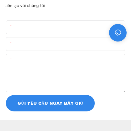
Liên lạc với chúng tôi
Tên
E-Mail
Nội Dung
GỬI YÊU CẦU NGAY BÂY GIỜ