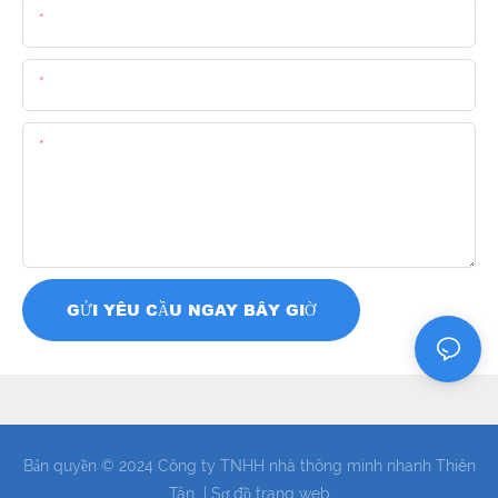
Tên
E-Mail
Nội Dung
GỬI YÊU CẦU NGAY BÂY GIỜ
Bản quyền © 2024 Công ty TNHH nhà thông minh nhanh Thiên
Tân |
Sơ đồ trang web