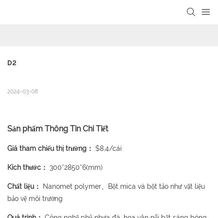
loading
D2
2024-03-08
Sản phẩm Thông Tin Chi Tiết
Giá tham chiếu thị trường：
$8,4/cái
Kích thước：
300*2850*6(mm)
Chất liệu：
Nanomet polymer、Bột mica và bột tảo như vật liệu
bảo vệ môi trường
Quá trình：
Công nghệ phủ nhựa đá, hoa văn nổi bật sáng bóng