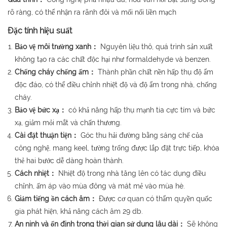
rõ ràng, có thể nhận ra rãnh đôi và mối nối liền mạch
Đặc tính hiệu suất
Bảo vệ môi trường xanh：
Nguyên liệu thô, quá trình sản xuất
không tạo ra các chất độc hại như formaldehyde và benzen.
Chống cháy chống ẩm：
Thành phần chất nền hấp thụ độ ẩm
độc đáo, có thể điều chỉnh nhiệt độ và độ ẩm trong nhà, chống
cháy.
Bảo vệ bức xạ：
có khả năng hấp thụ mạnh tia cực tím và bức
xạ, giảm mỏi mắt và chấn thương.
Cài đặt thuận tiện：
Góc thu hải đường bằng sáng chế của
công nghệ, mang keel, tường trống được lắp đặt trực tiếp, khóa
thẻ hai bước dễ dàng hoàn thành.
Cách nhiệt：
Nhiệt độ trong nhà tăng lên có tác dụng điều
chỉnh, ấm áp vào mùa đông và mát mẻ vào mùa hè.
Giảm tiếng ồn cách âm：
Được cơ quan có thẩm quyền quốc
gia phát hiện, khả năng cách âm 29 db.
An ninh và ổn định trong thời gian sử dụng lâu dài：
Sẽ không