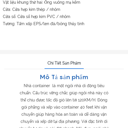
Vật liệu khung thứ hai: Ống vuông mạ kẽm
Cửa: Cửa hợp kim thép / nhôm
Cửa sổ: Cửa sổ hợp kim PVC / nhôm
Tường: Tấm xốp EPS/len đá/bông thủy tinh
Chi Tiết Sản Phẩm
Mô Tả sản phẩm
Nhà container là một ngôi nhà di động tiêu
chuẩn. Cấu trúc vững chắc giúp ngôi nhà này có
thể chịu được tốc độ gió lên tới 120KM/H. Đóng
gói phẳng và xếp vào container 40 feet khi vận
chuyển giúp hàng hóa an toàn và dễ dàng vận
chuyển và xếp dỡ tại địa phương. Với đặc tính di