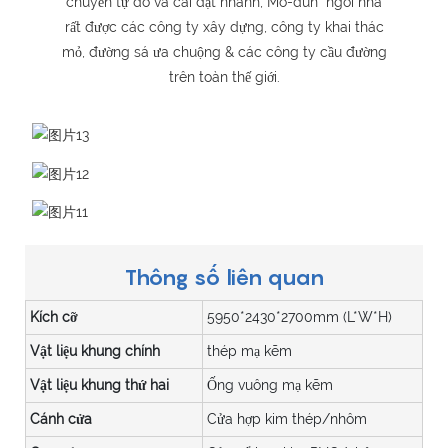
chuyển tự do và cài đặt nhanh, Mô-đun ngôi nhà
rất được các công ty xây dựng, công ty khai thác
mỏ, đường sá ưa chuộng & các công ty cầu đường
trên toàn thế giới.
Thông số liên quan
Kích cỡ
5950*2430*2700mm (L*W*H)
Vật liệu khung chính
thép mạ kẽm
Vật liệu khung thứ hai
Ống vuông mạ kẽm
Cánh cửa
Cửa hợp kim thép/nhôm