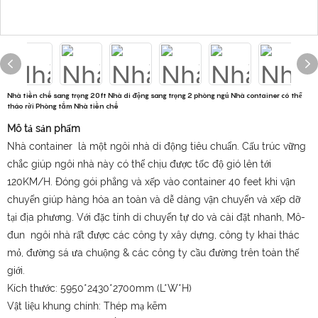
Nhà tiền chế sang trọng 20ft Nhà di động sang trọng 2 phòng ngủ Nhà container có thể
tháo rời Phòng tắm Nhà tiền chế
Mô tả sản phẩm
Nhà container là một ngôi nhà di động tiêu chuẩn. Cấu trúc vững
chắc giúp ngôi nhà này có thể chịu được tốc độ gió lên tới
120KM/H. Đóng gói phẳng và xếp vào container 40 feet khi vận
chuyển giúp hàng hóa an toàn và dễ dàng vận chuyển và xếp dỡ
tại địa phương. Với đặc tính di chuyển tự do và cài đặt nhanh, Mô-
đun ngôi nhà rất được các công ty xây dựng, công ty khai thác
mỏ, đường sá ưa chuộng & các công ty cầu đường trên toàn thế
giới.
Kích thước: 5950*2430*2700mm (L*W*H)
Vật liệu khung chính: Thép mạ kẽm