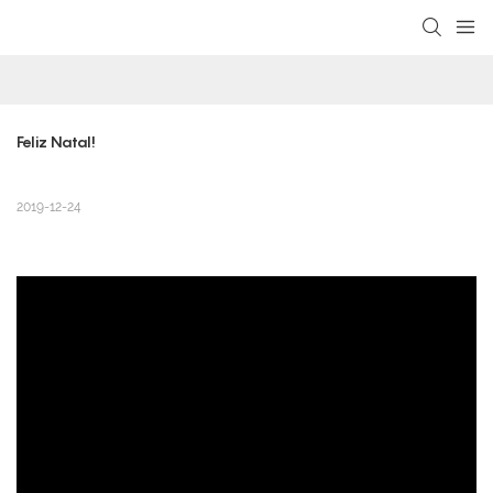
loading
Feliz Natal!
2019-12-24