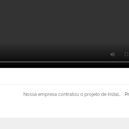
Nossa empresa contratou o projeto de instalações de apoio ao Grande Canal de Xianghe
P