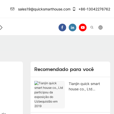
sales19@quicksmarthouse.com
+86-13042276762
ações
Entre Em Contato Conosco
Vídeo
Recomendado para você
Tianjin quick smart
house co., Ltd
participou da
exposição do
Uzbequistão em 2019