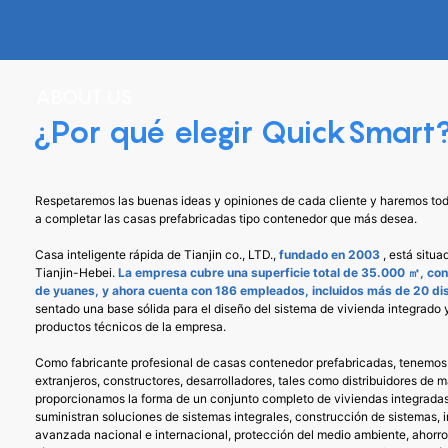
Construction Group, y este es uno de
nuestra e
os
los edificios de oficinas que producimos
de insta
y construimos para ellos. Desde dibujos
Canal de X
ABOUT US
de diseño, producción, transporte,
tiendas
¿Por qué elegir QuickSmart
servicio integral de construcción. La
catering, 
buena calidad y el servicio nos han
370 casa
mantenido juntos durante 10 años.
refleja el
Respetaremos las buenas ideas y opiniones de cada cliente y haremos todo
sencilla y 
a completar las casas prefabricadas tipo contenedor que más desea.
protec
Casa inteligente rápida de Tianjin co., LTD.,
fundado en 2003
, está situ
Tianjin-Hebei.
La empresa cubre una superficie total de 35.000 ㎡, con 
de yuanes, y ahora cuenta con 186 empleados, incluidos más de 20 di
sentado una base sólida para el diseño del sistema de vivienda integrado y
productos técnicos de la empresa.
Como fabricante profesional de casas contenedor prefabricadas, tenemos 
extranjeros, constructores, desarrolladores, tales como distribuidores de 
proporcionamos la forma de un conjunto completo de viviendas integradas
suministran soluciones de sistemas integrales, construcción de sistemas, i
avanzada nacional e internacional, protección del medio ambiente, ahorro