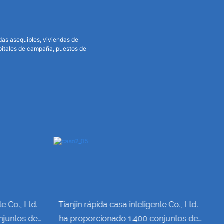
das asequibles, viviendas de
spitales de campaña, puestos de
te Co., Ltd.
Tianjin rápida casa inteligente Co., Ltd.
T
njuntos de
ha proporcionado 1.400 conjuntos de
h