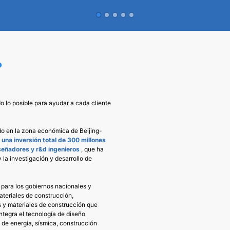
mpresa contrató el proyecto
casas contenedor para la
laciones de apoyo del Gran
Mundo de Qatar 2022. Todos
ianghe. El proyecto incluye
se completan en 1 mes y l
, entretenimiento, fitness,
reconocido la mejor cali
?
baños públicos, formado por
velocidad más rápi
s contenedor, el proyecto
 concepto de moda moderna,
 lo posible para ayudar a cada cliente
hermosa, ahorro de energía y
ción del medio ambiente.
ado en la zona económica de Beijing-
una inversión total de 300 millones
señadores y r&d ingenieros
, que ha
 la investigación y desarrollo de
para los gobiernos nacionales y
materiales de construcción,
 y materiales de construcción que
ntegra el tecnología de diseño
 de energía, sísmica, construcción